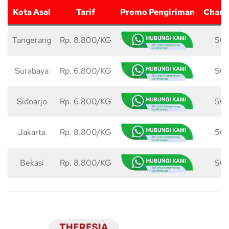
Kota Asal
Tarif
Promo Pengiriman
Charg
Tangerang
Rp. 8.800/KG
50 
Surabaya
Rp. 6.800/KG
50 
Sidoarjo
Rp. 6.800/KG
50 
Jakarta
Rp. 8.800/KG
50 
Bekasi
Rp. 8.800/KG
50 