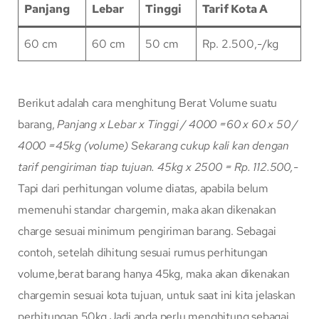
Panjang
Lebar
Tinggi
Tarif Kota A
60 cm
60 cm
50 cm
Rp. 2.500,-/kg
Berikut adalah cara menghitung Berat Volume suatu
barang,
Panjang x Lebar x Tinggi / 4000
=60 x 60 x 50 /
4000
=45kg (volume)
Sekarang cukup kali kan dengan
tarif pengiriman tiap tujuan.
45kg x 2500 = Rp. 112.500,-
Tapi dari perhitungan volume diatas, apabila belum
memenuhi standar chargemin, maka akan dikenakan
charge sesuai minimum pengiriman barang. Sebagai
contoh, setelah dihitung sesuai rumus perhitungan
volume,berat barang hanya 45kg, maka akan dikenakan
chargemin sesuai kota tujuan, untuk saat ini kita jelaskan
perhitungan 50kg Jadi anda perlu menghitung sebagai