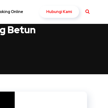
Hubungi Kami
oking Online
g Betun