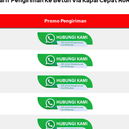
arif Pengiriman Ke Betun Via Kapal Cepat Ro
Promo Pengiriman