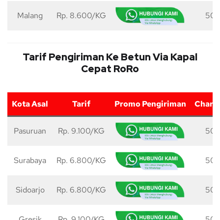
Malang
Rp. 8.600/KG
50 
Tarif Pengiriman Ke Betun Via Kapal
Cepat RoRo
Kota Asal
Tarif
Promo Pengiriman
Charg
Pasuruan
Rp. 9.100/KG
50 
Surabaya
Rp. 6.800/KG
50 
Sidoarjo
Rp. 6.800/KG
50 
Gresik
Rp. 9.100/KG
50 