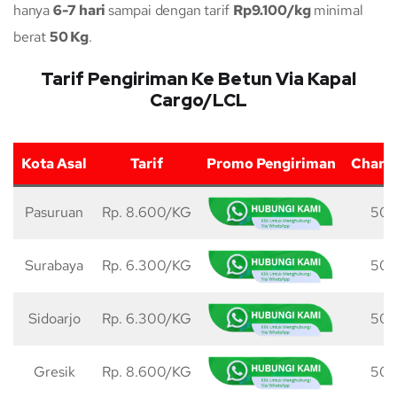
hanya
6-7 hari
sampai dengan tarif
Rp9.100/kg
minimal
berat
50 Kg
.
Tarif Pengiriman Ke Betun Via Kapal
Cargo/LCL
Kota Asal
Tarif
Promo Pengiriman
Charg
Pasuruan
Rp. 8.600/KG
50 
Surabaya
Rp. 6.300/KG
50 
Sidoarjo
Rp. 6.300/KG
50 
Gresik
Rp. 8.600/KG
50 