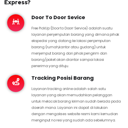
Express?
Door To Door Sevice
Free PickUp (Door to Doorr Service) adalah suatu
layanan penjemputan barang yang dimana pihak
ekspedisi yang datang ke lokasi penjemputan
barang (rumah,kantor atau gudang) untuk
menjemput barang dari pihak pengirim dan
barang/paket akan diantar sampai lokasi
penerima yang dituju.
Tracking Posisi Barang
Layanan tracking online adalah salah satu
layanan yang akan memudahkan pelanggan
untuk melacak barang kiriman sudah berada pada
daerah mana. Layanan ini dapat di lakukan
dengan mengakses website resmi kami kemudian
menginput no resi yang sudah ada sebelumnya.