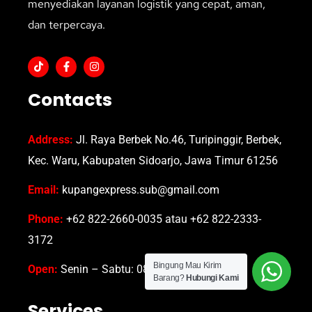
menyediakan layanan logistik yang cepat, aman,
dan terpercaya.
Contacts
Address:
Jl. Raya Berbek No.46, Turipinggir, Berbek,
Kec. Waru, Kabupaten Sidoarjo, Jawa Timur 61256
Email:
kupangexpress.sub@gmail.com
Phone:
+62 822-2660-0035 atau +62 822-2333-
3172
Bingung Mau Kirim
Open:
Senin – Sabtu: 08.00-16.30 WIB
Barang?
Hubungi Kami
Services