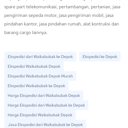
spare part telekomunikasi, pertambangan, pertanian, jasa
pengiriman sepeda motor, jasa pengiriman mobil, jasa
pindahan kantor, jasa pindahan rumah, alat kontruksi dan
barang cargo lainnya.
Ekspedisi dari Waikabubak ke Depok
Ekspedisi ke Depok
Ekspedisi Waikabubak Depok
Ekspedisi Waikabubak Depok Murah
Ekspedisi Waikabubak ke Depok
Harga Ekspedisi dari Waikabubak Depok
Harga Ekspedisi dari Waikabubak ke Depok
Harga Ekspedisi Waikabubak Depok
Jasa Ekspedisi dari Waikabubak ke Depok