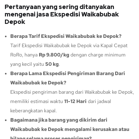
Pertanyaan yang sering ditanyakan
mengenai jasa Ekspedisi Waikabubak
Depok
Berapa Tarif Ekspedisi Waikabubak ke Depok?
Tarif Ekspedisi Waikabubak ke Depok via Kapal Cepat
RoRo, hanya
Rp 9.800/kg
dengan charge minimum
yang kecil yaitu
50 kg
.
Berapa Lama Ekspedisi Pengiriman Barang Dari
Waikabubak ke Depok?
Ekspedisi pengiriman barang dari Waikabubak ke Depok,
memiliki estimasi waktu
11-12 Hari
dari jadwal
keberangkatan kapal.
Bagaimana jika barang yang dikirim dari
Waikabubak ke Depok mengalami kerusakan atau
hilang selama proses pengiriman?