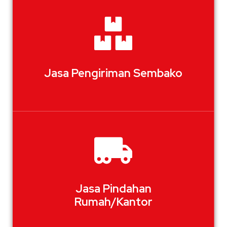
Jasa Pengiriman Sembako
Jasa Pindahan
Rumah/Kantor