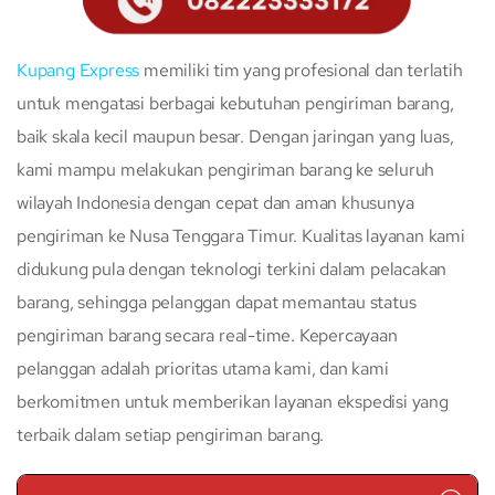
Kupang Express
memiliki tim yang profesional dan terlatih
untuk mengatasi berbagai kebutuhan pengiriman barang,
baik skala kecil maupun besar. Dengan jaringan yang luas,
kami mampu melakukan pengiriman barang ke seluruh
wilayah Indonesia dengan cepat dan aman khusunya
pengiriman ke Nusa Tenggara Timur. Kualitas layanan kami
didukung pula dengan teknologi terkini dalam pelacakan
barang, sehingga pelanggan dapat memantau status
pengiriman barang secara real-time. Kepercayaan
pelanggan adalah prioritas utama kami, dan kami
berkomitmen untuk memberikan layanan ekspedisi yang
terbaik dalam setiap pengiriman barang.