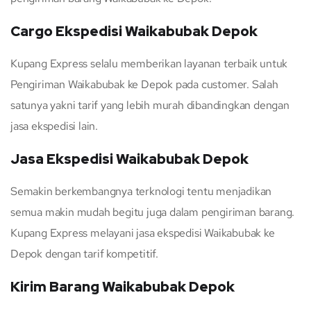
Cargo Ekspedisi Waikabubak Depok
Kupang Express selalu memberikan layanan terbaik untuk
Pengiriman Waikabubak ke Depok pada customer. Salah
satunya yakni tarif yang lebih murah dibandingkan dengan
jasa ekspedisi lain.
Jasa Ekspedisi Waikabubak Depok
Semakin berkembangnya terknologi tentu menjadikan
semua makin mudah begitu juga dalam pengiriman barang.
Kupang Express melayani jasa ekspedisi Waikabubak ke
Depok dengan tarif kompetitif.
Kirim Barang Waikabubak Depok