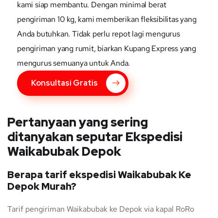
kami siap membantu. Dengan minimal berat
pengiriman 10 kg, kami memberikan fleksibilitas yang
Anda butuhkan. Tidak perlu repot lagi mengurus
pengiriman yang rumit, biarkan Kupang Express yang
mengurus semuanya untuk Anda.
Konsultasi Gratis
Pertanyaan yang sering
ditanyakan seputar Ekspedisi
Waikabubak Depok
Berapa tarif ekspedisi Waikabubak Ke
Depok Murah?
Tarif pengiriman Waikabubak ke Depok via kapal RoRo