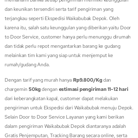
dan keunikan tersendiri serta tarif pengiriman yang
terjangkau seperti Ekspedisi Waikabubak Depok. Oleh
karena itu, salah satu keunggulan yang diberikan yaitu Door
to Door Service, customer hanya perlu menunggu dirumah
dan tidak perlu repot mengantarkan barang ke gudang
melainkan tim kami yang siap untuk menjemput ke
rumah/gudang Anda.
Dengan tarif yang murah hanya
Rp9.800/Kg
dan
chargemin
50kg
dengan
estimasi pengiriman 11-12 hari
dari keberangkatan kapal, customer dapat melakukan
pengiriman untuk Ekspedisi dari Waikabubak menuju Depok.
Selain Door to Door Service Layanan yang kami berikan
dalam pengiriman Waikabubak Depok diantaranya adalah
Gratis Penjemputan, Tracking Barang secara online, serta