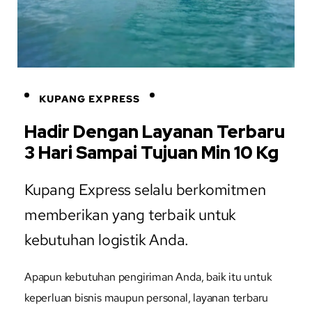
KUPANG EXPRESS
Hadir Dengan Layanan Terbaru
3 Hari Sampai Tujuan Min 10 Kg
Kupang Express selalu berkomitmen
memberikan yang terbaik untuk
kebutuhan logistik Anda.
Apapun kebutuhan pengiriman Anda, baik itu untuk
keperluan bisnis maupun personal, layanan terbaru