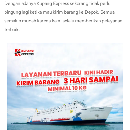
Dengan adanya Kupang Express sekarang tidak perlu
bingung lagi ketika mau kirim barang ke Depok. Semua
semakin mudah karena kami selalu memberikan pelayanan
terbaik.