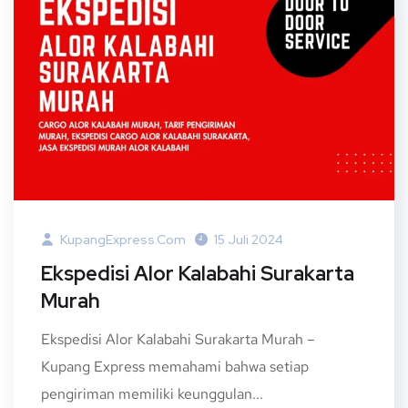
KupangExpress.com
15 Juli 2024
Ekspedisi Alor Kalabahi Surakarta
Murah
Ekspedisi Alor Kalabahi Surakarta Murah –
Kupang Express memahami bahwa setiap
pengiriman memiliki keunggulan...