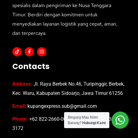
spesialis dalam pengiriman ke Nusa Tenggara
Timur. Berdiri dengan komitmen untuk
menyediakan layanan logistik yang cepat, aman,
dan terpercaya.
Contacts
Address:
Jl. Raya Berbek No.46, Turipinggir, Berbek,
Kec. Waru, Kabupaten Sidoarjo, Jawa Timur 61256
Email:
kupangexpress.sub@gmail.com
Bingung Mau Kirim
Phone:
+62 822-2660-0035 atau +62 822-2333-
Barang?
Hubungi Kami
3172