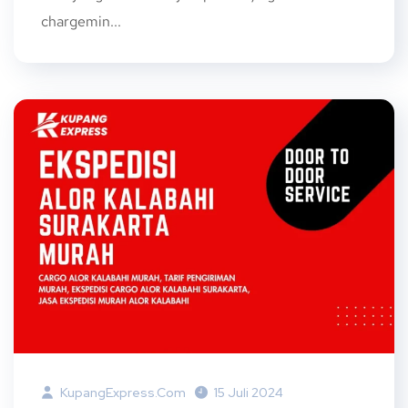
chargemin...
KupangExpress.com
15 Juli 2024