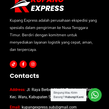
Kupang Express adalah perusahaan ekspedisi yang
spesialis dalam pengiriman ke Nusa Tenggara
Timur. Berdiri dengan komitmen untuk
menyediakan layanan logistik yang cepat, aman,
dan terpercaya.
Contacts
Address:
Jl. Raya Berbek No.46, Turipinggir, Berbek,
Bingung Mau Kirim
Kec. Waru, Kabupaten Sidoarjo, Jawa Timur 61256
Barang?
Hubungi Kami
Email:
kupangexpress.sub@gmail.com