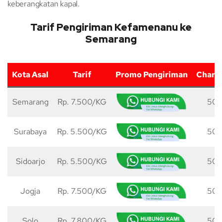
keberangkatan kapal.
Tarif Pengiriman Kefamenanu ke
Semarang
Kota Asal
Tarif
Promo Pengiriman
Charg
Semarang
Rp. 7.500/KG
50 
Surabaya
Rp. 5.500/KG
50 
Sidoarjo
Rp. 5.500/KG
50 
Jogja
Rp. 7.500/KG
50 
Solo
Rp. 7.800/KG
50 