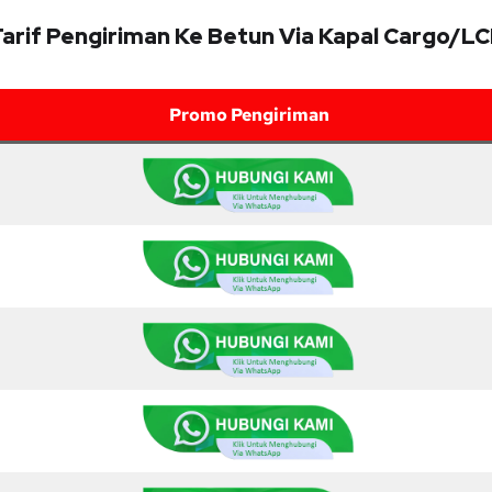
arif Pengiriman Ke Betun Via Kapal Cargo/L
Promo Pengiriman