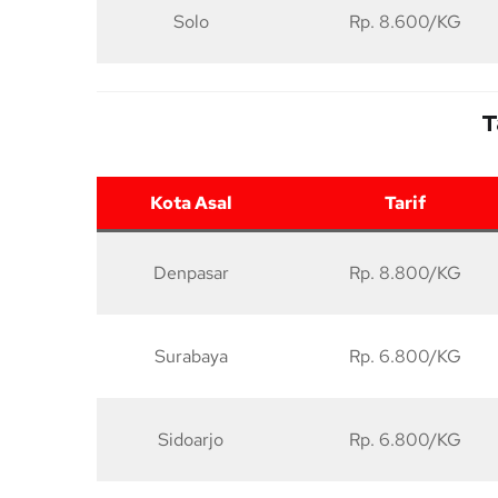
Solo
Rp. 8.600/KG
T
Kota Asal
Tarif
Denpasar
Rp. 8.800/KG
Surabaya
Rp. 6.800/KG
Sidoarjo
Rp. 6.800/KG