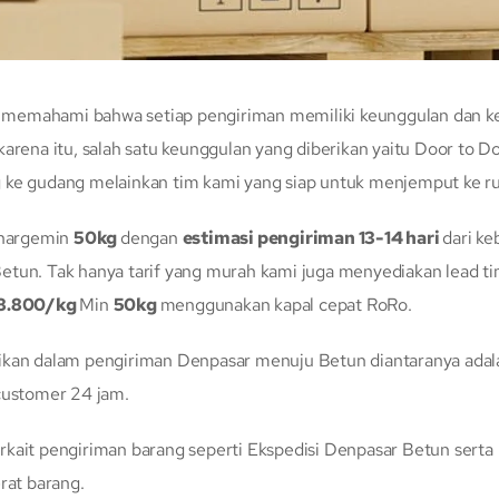
memahami bahwa setiap pengiriman memiliki keunggulan dan keun
karena itu, salah satu keunggulan yang diberikan yaitu Door to
g ke gudang melainkan tim kami yang siap untuk menjemput ke 
chargemin
50kg
dengan
estimasi pengiriman 13-14 hari
dari k
etun. Tak hanya tarif yang murah kami juga menyediakan lead t
8.800/kg
Min
50kg
menggunakan kapal cepat RoRo.
rikan dalam pengiriman Denpasar menuju Betun diantaranya adal
 customer 24 jam.
rkait pengiriman barang seperti Ekspedisi Denpasar Betun serta
rat barang.