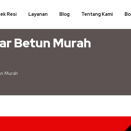
ek Resi
Layanan
Blog
Tentang Kami
Bo
ar Betun Murah
un Murah