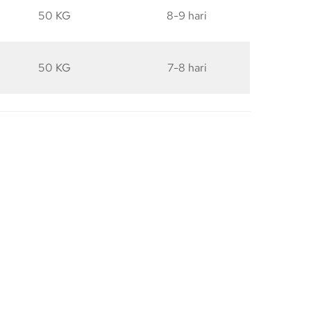
50 KG
8-9 hari
50 KG
7-8 hari