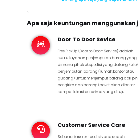
Apa saja keuntungan menggunakan j
Door To Door Sevice
Free PickUp (Door to Doorr Service) adalah
suatu layanan penjemputan barang yang
dimana pihak ekspedisi yang datang ke lo
penjemputan barang (rumah,kantor atau
gudang) untuk menjemput barang dari pi
pengirim dan barang/paket akan diantar
sampai lokasi penerima yang dituju.
Customer Service Care
Sebagai jasa ekspedisi yang sudah