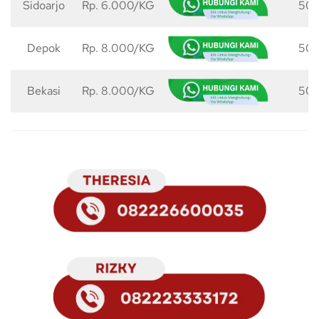
Sidoarjo
Rp. 6.000/KG
50 
Depok
Rp. 8.000/KG
50 
Bekasi
Rp. 8.000/KG
50 