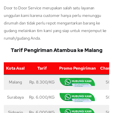
Door to Door Service merupakan salah satu layanan
unggulan kami karena customer hanya perlu menunggu
dirumah dan tidak perlu repot mengantarkan barang ke
gudang melainkan tim kami yang siap untuk menjemput ke
rumah/gudang Anda.
Tarif Pengiriman Atambua ke Malang
Kota Asal
Tarif
Promo Pengiriman
Charg
Malang
Rp. 8.300/KG
50 
Surabaya
Rp. 6.000/KG
50 
Sidoarjo
Rp. 6.000/KG
50 