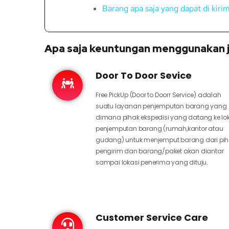
Barang apa saja yang dapat di kir
Apa saja keuntungan menggunakan j
Door To Door Sevice
Free PickUp (Door to Doorr Service) adalah
suatu layanan penjemputan barang yang
dimana pihak ekspedisi yang datang ke lo
penjemputan barang (rumah,kantor atau
gudang) untuk menjemput barang dari pi
pengirim dan barang/paket akan diantar
sampai lokasi penerima yang dituju.
Customer Service Care