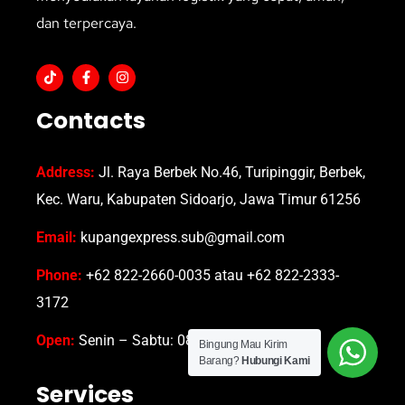
dan terpercaya.
Contacts
Address:
Jl. Raya Berbek No.46, Turipinggir, Berbek,
Kec. Waru, Kabupaten Sidoarjo, Jawa Timur 61256
Email:
kupangexpress.sub@gmail.com
Phone:
+62 822-2660-0035 atau +62 822-2333-
3172
Open:
Senin – Sabtu: 08.00-16.30 WIB
Bingung Mau Kirim
Barang?
Hubungi Kami
Services