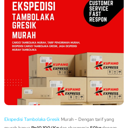
Ekspedisi Tambolaka
Gresik
Murah – Dengan tarif yang
murah hanya
Rp10.100/Kg
dan chargemin
50kg
dengan