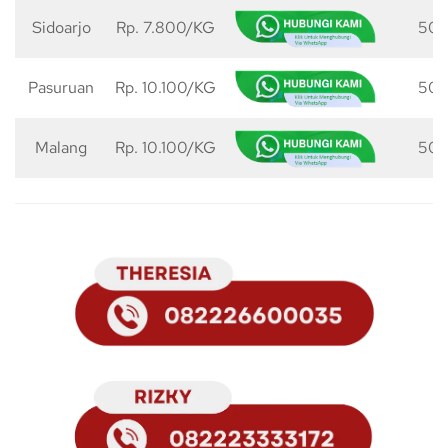
Sidoarjo
Rp. 7.800/KG
50 
Pasuruan
Rp. 10.100/KG
50 
Malang
Rp. 10.100/KG
50 