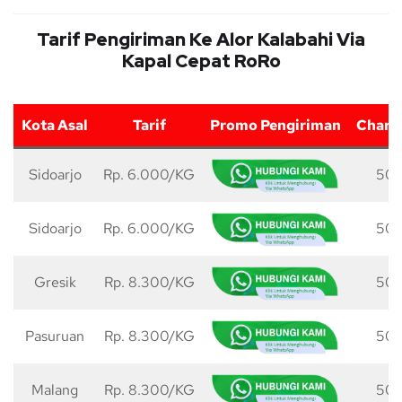
Tarif Pengiriman Ke Alor Kalabahi Via
Kapal Cepat RoRo
Kota Asal
Tarif
Promo Pengiriman
Charg
Sidoarjo
Rp. 6.000/KG
50 
Sidoarjo
Rp. 6.000/KG
50 
Gresik
Rp. 8.300/KG
50 
Pasuruan
Rp. 8.300/KG
50 
Malang
Rp. 8.300/KG
50 