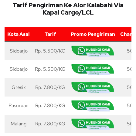
Tarif Pengiriman Ke Alor Kalabahi Via
Kapal Cargo/LCL
Kota Asal
Tarif
Promo Pengiriman
Charg
Sidoarjo
Rp. 5.500/KG
50 
Sidoarjo
Rp. 5.500/KG
50 
Gresik
Rp. 7.800/KG
50 
Pasuruan
Rp. 7.800/KG
50 
Malang
Rp. 7.800/KG
50 