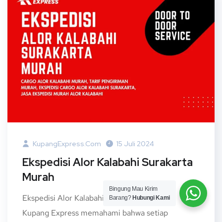
KupangExpress.com
15 Juli 2024
Ekspedisi Alor Kalabahi Surakarta
Murah
Bingung Mau Kirim
Ekspedisi Alor Kalabahi Surakarta Murah –
Barang?
Hubungi Kami
Kupang Express memahami bahwa setiap