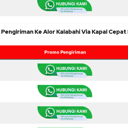
f Pengiriman Ke Alor Kalabahi Via Kapal Cepat
Promo Pengiriman