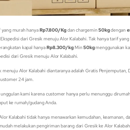
f yang murah hanya
Rp7.800/Kg
dan chargemin
50kg
dengan
e
kspedisi dari Gresik menuju Alor Kalabahi. Tak hanya tarif yan
erangkatan kapal hanya
Rp8.300/kg
Min
50kg
menggunakan kapa
si dari Gresik menuju Alor Kalabahi.
 menuju Alor Kalabahi diantaranya adalah Gratis Penjemputan, D
 customer 24 jam.
n unggulan kami karena customer hanya perlu menunggu dirumah 
mput ke rumah/gudang Anda.
Alor Kalabahi tidak hanya menawarkan kemudahan, keamanan, dan
dah melakukan pengiriman barang dari Gresik ke Alor Kalabahi