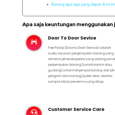
Barang apa saja yang dapat di kir
Apa saja keuntungan menggunakan j
Door To Door Sevice
Free PickUp (Door to Doorr Service) adalah
suatu layanan penjemputan barang yang
dimana pihak ekspedisi yang datang ke lo
penjemputan barang (rumah,kantor atau
gudang) untuk menjemput barang dari pi
pengirim dan barang/paket akan diantar
sampai lokasi penerima yang dituju.
Customer Service Care