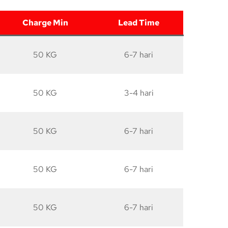
Charge Min
Lead Time
50 KG
6-7 hari
50 KG
3-4 hari
50 KG
6-7 hari
50 KG
6-7 hari
50 KG
6-7 hari