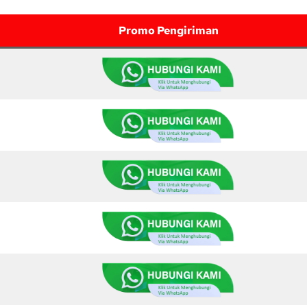
Promo Pengiriman