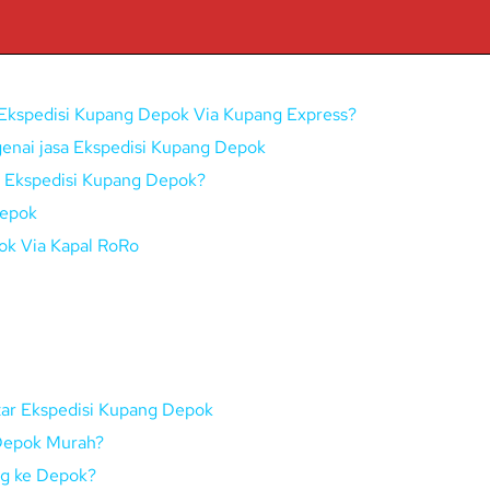
Ekspedisi Kupang Depok Via Kupang Express?
enai jasa Ekspedisi Kupang Depok
ui Ekspedisi Kupang Depok?
Depok
ok Via Kapal RoRo
tar Ekspedisi Kupang Depok
 Depok Murah?
ng ke Depok?