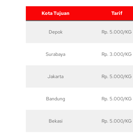
Kota Tujuan
Tarif
Depok
Rp. 5.000/KG
Surabaya
Rp. 3.000/KG
Jakarta
Rp. 5.000/KG
Bandung
Rp. 5.000/KG
Bekasi
Rp. 5.000/KG