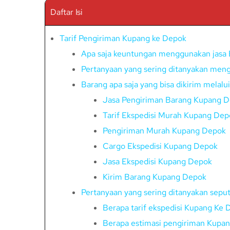
Daftar Isi
Tarif Pengiriman Kupang ke Depok
Apa saja keuntungan menggunakan jasa 
Pertanyaan yang sering ditanyakan meng
Barang apa saja yang bisa dikirim melal
Jasa Pengiriman Barang Kupang 
Tarif Ekspedisi Murah Kupang Dep
Pengiriman Murah Kupang Depok
Cargo Ekspedisi Kupang Depok
Jasa Ekspedisi Kupang Depok
Kirim Barang Kupang Depok
Pertanyaan yang sering ditanyakan sepu
Berapa tarif ekspedisi Kupang Ke
Berapa estimasi pengiriman Kupa