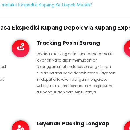
im melalui Ekspedisi Kupang Ke Depok Murah?
asa Ekspedisi Kupang Depok Via Kupang Exp
Tracking Posisi Barang
Layanan tracking online adalah salah satu
layanan yang akan memudahkan
kasi
pelanggan untuk melacak barang kiriman
sudah berada pada daerah mana. Layanan
hak
ini dapat di lakukan dengan mengakses
website resmi kami kemudian menginput no
resi yang sudah ada sebelumnya.
Layanan Packing Lengkap