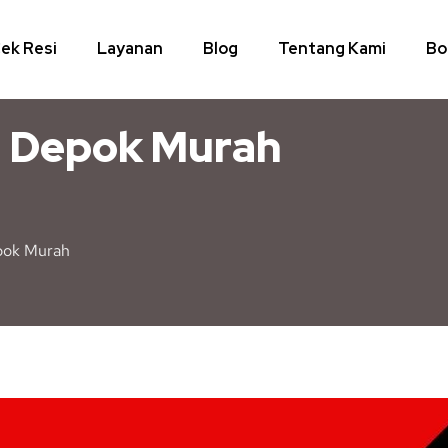
ek Resi
Layanan
Blog
Tentang Kami
Bo
g Depok Murah
pok Murah