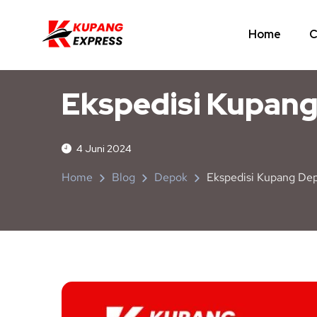
Home
C
DEPOK
NUSA TENGGARA TIMUR
Ekspedisi Kupan
4 Juni 2024
Home
Blog
Depok
Ekspedisi Kupang De