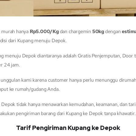
g murah hanya
Rp5.000/Kg
dan chargemin
50kg
dengan
estim
disi dari Kupang menuju Depok.
 menuju Depok diantaranya adalah Gratis Penjemputan, Door to 
r 24 jam.
n unggulan kami karena customer hanya perlu menunggu dirumah 
mput ke rumah/gudang Anda.
 Depok tidak hanya menawarkan kemudahan, keamanan, dan tarif
kukan pengiriman barang dari Kupang ke Depok tanpa khawatir.
Tarif Pengiriman Kupang ke Depok