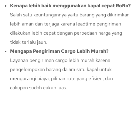
Kenapa lebih baik menggunakan kapal cepat RoRo?
Salah satu keuntungannya yaitu barang yang dikirimkan
lebih aman dan terjaga karena leadtime pengiriman
dilakukan lebih cepat dengan perbedaan harga yang
tidak terlalu jauh.
Mengapa Pengiriman Cargo Lebih Murah?
Layanan pengiriman cargo lebih murah karena
pengelompokan barang dalam satu kapal untuk
mengurangi biaya, pilihan rute yang efisien, dan
cakupan sudah cukup luas.
Konsultasi Gratis Dengan Kupang
Express
Bingung Mengenai Pengiriman Via Kupang Express? Silahkan
hubungi marketing Kupang Express dengan klik tombol berikut