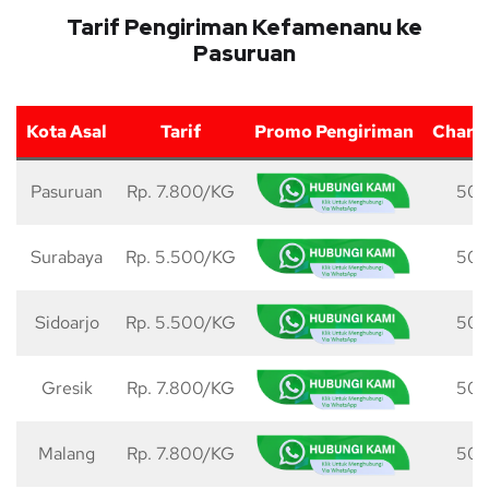
Tarif Pengiriman Kefamenanu ke
Pasuruan
Kota Asal
Tarif
Promo Pengiriman
Charg
Pasuruan
Rp. 7.800/KG
50 
Surabaya
Rp. 5.500/KG
50 
Sidoarjo
Rp. 5.500/KG
50 
Gresik
Rp. 7.800/KG
50 
Malang
Rp. 7.800/KG
50 