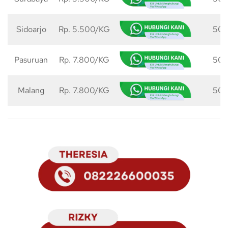
Sidoarjo
Rp. 5.500/KG
50 
Pasuruan
Rp. 7.800/KG
50 
Malang
Rp. 7.800/KG
50 