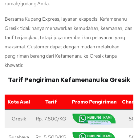
rumah/gudang Anda.
Bersama Kupang Express, layanan ekspedisi Kefamenanu
Gresik tidak hanya menawarkan kemudahan, keamanan, dan
tarif terjangkau, tetapi juga memberikan pelayanan yang
maksimal. Customer dapat dengan mudah melakukan
pengiriman barang dari Kefamenanu ke Gresik tanpa
khawatir.
Tarif Pengiriman Kefamenanu ke Gresik
Kota Asal
Tarif
Promo Pengiriman
Charg
Gresik
Rp. 7.800/KG
50 
Surabaya
Rp. 5.500/KG
50 