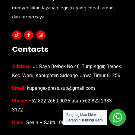
menyediakan layanan logistik yang cepat, aman,
dan terpercaya.
Contacts
Address:
Jl. Raya Berbek No.46, Turipinggir, Berbek,
Kec. Waru, Kabupaten Sidoarjo, Jawa Timur 61256
Email:
kupangexpress.sub@gmail.com
Phone:
+62 822-2660-0035 atau +62 822-2333-
3172
Bingung Mau Kirim
Barang?
Hubungi Kami
Open:
Senin – Sabtu: 08.00-16.30 WIB