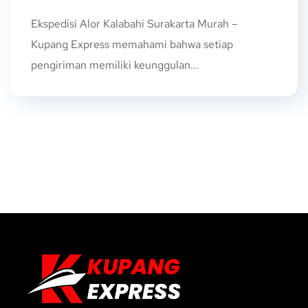
Ekspedisi Alor Kalabahi Surakarta Murah –
Kupang Express memahami bahwa setiap
pengiriman memiliki keunggulan...