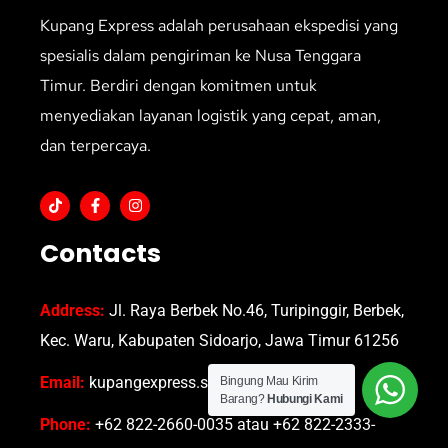
Kupang Express adalah perusahaan ekspedisi yang
spesialis dalam pengiriman ke Nusa Tenggara
Timur. Berdiri dengan komitmen untuk
menyediakan layanan logistik yang cepat, aman,
dan terpercaya.
Contacts
Address:
Jl. Raya Berbek No.46, Turipinggir, Berbek,
Kec. Waru, Kabupaten Sidoarjo, Jawa Timur 61256
Email:
kupangexpress.sub@gmail.com
Bingung Mau Kirim
Barang?
Hubungi Kami
Phone:
+62 822-2660-0035 atau +62 822-2333-