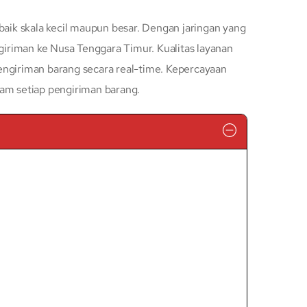
baik skala kecil maupun besar. Dengan jaringan yang
iriman ke Nusa Tenggara Timur. Kualitas layanan
engiriman barang secara real-time. Kepercayaan
lam setiap pengiriman barang.