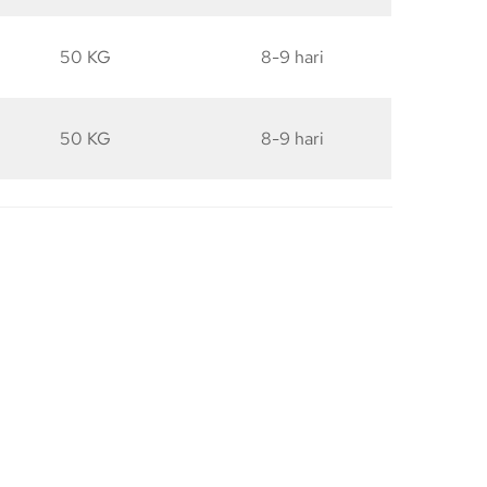
50 KG
8-9 hari
50 KG
8-9 hari