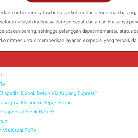
erlatih untuk mengatasi berbagai kebutuhan pengiriman barang, 
eluruh wilayah Indonesia dengan cepat dan aman khusunya peng
 pelacakan barang, sehingga pelanggan dapat memantau status p
erkomitmen untuk memberikan layanan ekspedisi yang terbaik da
CL
oRo
Ekspedisi Depok Betun Via Kupang Express?
enai jasa Ekspedisi Depok Betun
ui Ekspedisi Depok Betun?
tun
n Via Kapal RoRo