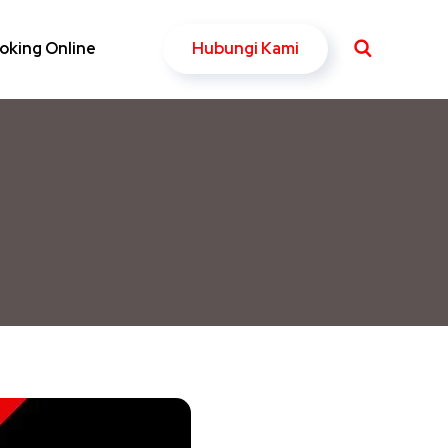
Hubungi Kami
oking Online