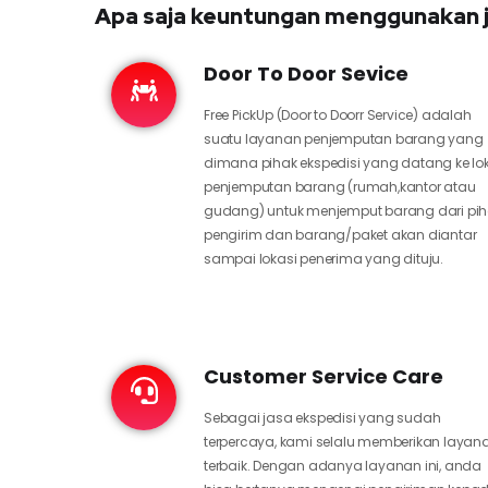
Apa saja keuntungan menggunakan j
Door To Door Sevice
Free PickUp (Door to Doorr Service) adalah
suatu layanan penjemputan barang yang
dimana pihak ekspedisi yang datang ke lo
penjemputan barang (rumah,kantor atau
gudang) untuk menjemput barang dari pi
pengirim dan barang/paket akan diantar
sampai lokasi penerima yang dituju.
Customer Service Care
Sebagai jasa ekspedisi yang sudah
terpercaya, kami selalu memberikan layan
terbaik. Dengan adanya layanan ini, anda