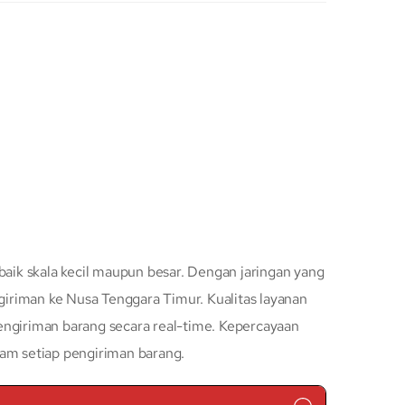
baik skala kecil maupun besar. Dengan jaringan yang
iriman ke Nusa Tenggara Timur. Kualitas layanan
engiriman barang secara real-time. Kepercayaan
lam setiap pengiriman barang.