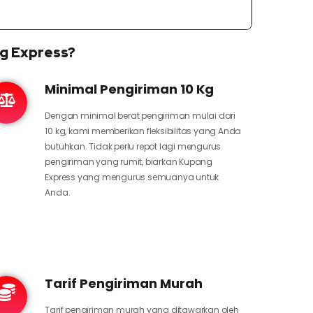
ng Express?
Minimal Pengiriman 10 Kg
Dengan minimal berat pengiriman mulai dari
10 kg, kami memberikan fleksibilitas yang Anda
butuhkan. Tidak perlu repot lagi mengurus
pengiriman yang rumit, biarkan Kupang
Express yang mengurus semuanya untuk
Anda.
Tarif Pengiriman Murah
Tarif pengiriman murah yang ditawarkan oleh