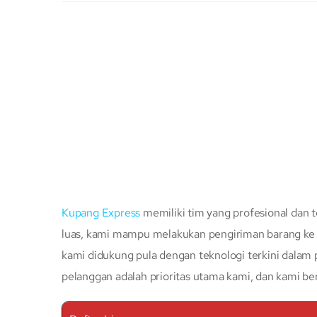
Kupang Express
memiliki tim yang profesional dan t
luas, kami mampu melakukan pengiriman barang ke s
kami didukung pula dengan teknologi terkini dalam
pelanggan adalah prioritas utama kami, dan kami b