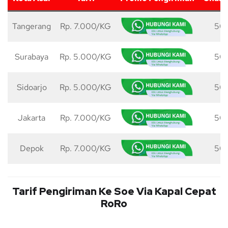
Tangerang
Rp. 7.000/KG
50
Surabaya
Rp. 5.000/KG
50
Sidoarjo
Rp. 5.000/KG
50
Jakarta
Rp. 7.000/KG
50
Depok
Rp. 7.000/KG
50
Tarif Pengiriman Ke Soe Via Kapal Cepat
RoRo