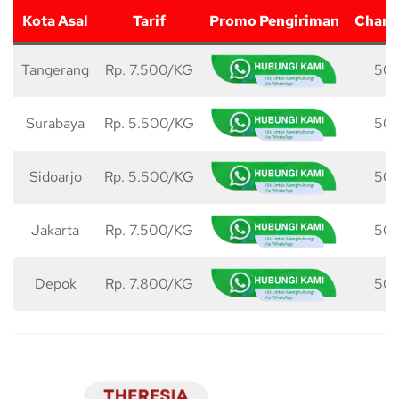
Kota Asal
Tarif
Promo Pengiriman
Charg
Tangerang
Rp. 7.500/KG
50 
Surabaya
Rp. 5.500/KG
50 
Sidoarjo
Rp. 5.500/KG
50 
Jakarta
Rp. 7.500/KG
50 
Depok
Rp. 7.800/KG
50 