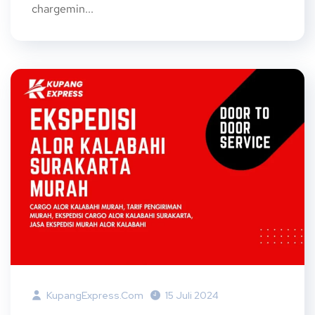
chargemin...
KupangExpress.com
15 Juli 2024