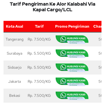
Tarif Pengiriman Ke Alor Kalabahi Via
Kapal Cargo/LCL
Kota Asal
Tarif
Promo Pengiriman
Charg
Tangerang
Rp. 7.500/KG
50 
Surabaya
Rp. 5.500/KG
50 
Sidoarjo
Rp. 5.500/KG
50 
Jakarta
Rp. 7.500/KG
50 
Bekasi
Rp. 7.500/KG
50 