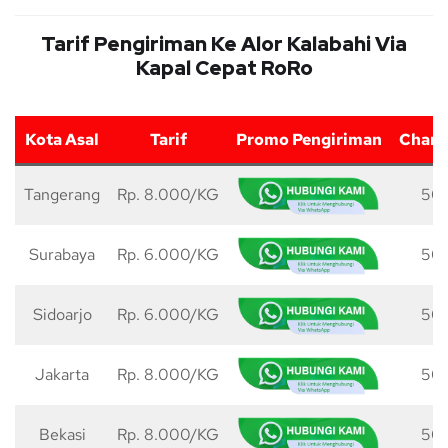
Tarif Pengiriman Ke Alor Kalabahi Via
Kapal Cepat RoRo
Kota Asal
Tarif
Promo Pengiriman
Charg
Tangerang
Rp. 8.000/KG
50
Surabaya
Rp. 6.000/KG
50
Sidoarjo
Rp. 6.000/KG
50
Jakarta
Rp. 8.000/KG
50
Bekasi
Rp. 8.000/KG
50