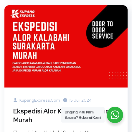
KupangExpress.com
15 Juli 2024
Ekspedisi Alor Kalabahi Surakarta
Bingung Mau Kirim
Barang?
Hubungi Kami
Murah