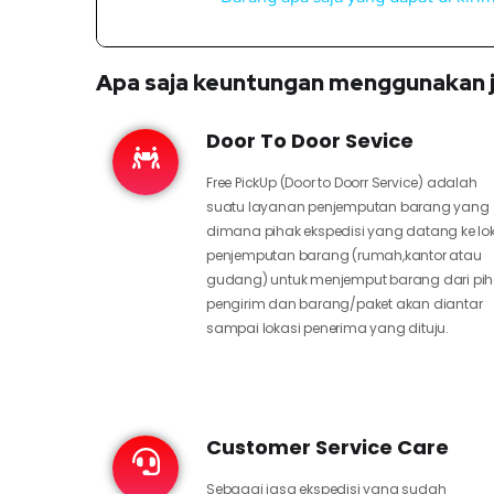
Apa saja keuntungan menggunakan j
Door To Door Sevice
Free PickUp (Door to Doorr Service) adalah
suatu layanan penjemputan barang yang
dimana pihak ekspedisi yang datang ke lo
penjemputan barang (rumah,kantor atau
gudang) untuk menjemput barang dari pi
pengirim dan barang/paket akan diantar
sampai lokasi penerima yang dituju.
Customer Service Care
Sebagai jasa ekspedisi yang sudah