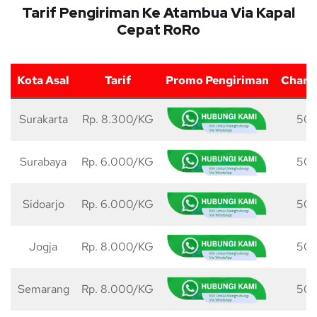
Tarif Pengiriman Ke Atambua Via Kapal
Cepat RoRo
Kota Asal
Tarif
Promo Pengiriman
Charg
Surakarta
Rp. 8.300/KG
50 
Surabaya
Rp. 6.000/KG
50 
Sidoarjo
Rp. 6.000/KG
50 
Jogja
Rp. 8.000/KG
50 
Semarang
Rp. 8.000/KG
50 