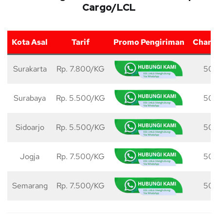
Cargo/LCL
Kota Asal
Tarif
Promo Pengiriman
Charg
Surakarta
Rp. 7.800/KG
50 
Surabaya
Rp. 5.500/KG
50 
Sidoarjo
Rp. 5.500/KG
50 
Jogja
Rp. 7.500/KG
50 
Semarang
Rp. 7.500/KG
50 