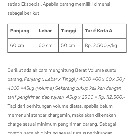
setiap Ekspedisi. Apabila barang memiliki dimensi
sebagai berikut :
Panjang
Lebar
Tinggi
Tarif Kota A
60 cm
60 cm
50 cm
Rp. 2.500,-/kg
Berikut adalah cara menghitung Berat Volume suatu
barang,
Panjang x Lebar x Tinggi / 4000
=60 x 60 x 50 /
4000
=45kg (volume)
Sekarang cukup kali kan dengan
tarif pengiriman tiap tujuan.
45kg x 2500 = Rp. 112.500,-
Tapi dari perhitungan volume diatas, apabila belum
memenuhi standar chargemin, maka akan dikenakan
charge sesuai minimum pengiriman barang. Sebagai
contoh, setelah dihitung sesuai rumus perhitungan