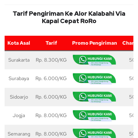
Tarif Pengiriman Ke Alor Kalabahi Via
Kapal Cepat RoRo
Kota Asal
Tarif
Promo Pengiriman
Charg
Surakarta
Rp. 8.300/KG
50 
Surabaya
Rp. 6.000/KG
50 
Sidoarjo
Rp. 6.000/KG
50 
Jogja
Rp. 8.000/KG
50 
Semarang
Rp. 8.000/KG
50 