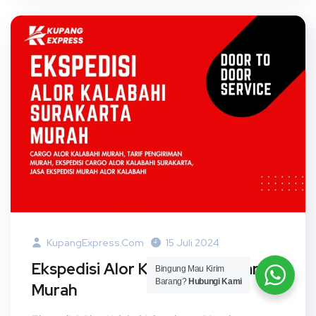
KupangExpress.com
15 Juli 2024
Ekspedisi Alor Kalabahi Surakarta
Bingung Mau Kirim
Barang?
Hubungi Kami
Murah