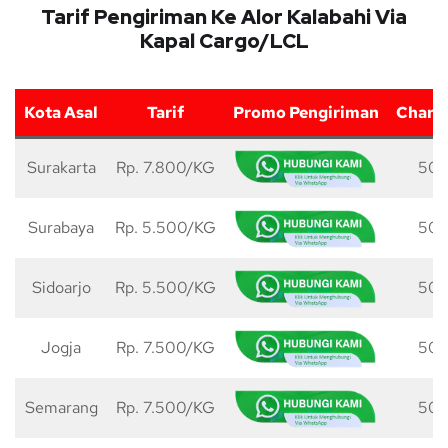
Tarif Pengiriman Ke Alor Kalabahi Via
Kapal Cargo/LCL
Kota Asal
Tarif
Promo Pengiriman
Charg
Surakarta
Rp. 7.800/KG
50 
Surabaya
Rp. 5.500/KG
50 
Sidoarjo
Rp. 5.500/KG
50 
Jogja
Rp. 7.500/KG
50 
Semarang
Rp. 7.500/KG
50 