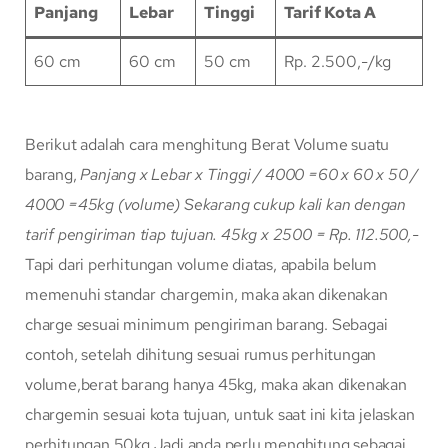
Panjang
Lebar
Tinggi
Tarif Kota A
60 cm
60 cm
50 cm
Rp. 2.500,-/kg
Berikut adalah cara menghitung Berat Volume suatu
barang,
Panjang x Lebar x Tinggi / 4000
=60 x 60 x 50 /
4000
=45kg (volume)
Sekarang cukup kali kan dengan
tarif pengiriman tiap tujuan.
45kg x 2500 = Rp. 112.500,-
Tapi dari perhitungan volume diatas, apabila belum
memenuhi standar chargemin, maka akan dikenakan
charge sesuai minimum pengiriman barang. Sebagai
contoh, setelah dihitung sesuai rumus perhitungan
volume,berat barang hanya 45kg, maka akan dikenakan
chargemin sesuai kota tujuan, untuk saat ini kita jelaskan
perhitungan 50kg Jadi anda perlu menghitung sebagai