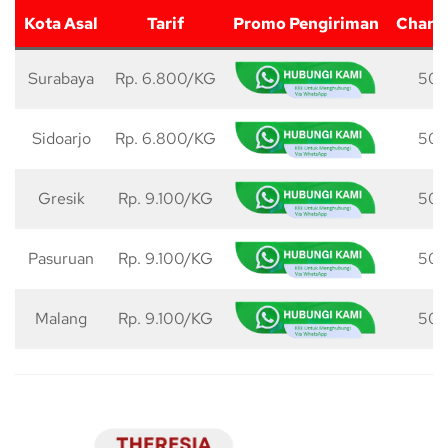
Kota Asal
Tarif
Promo Pengiriman
Charg
Surabaya
Rp. 6.800/KG
50 
Sidoarjo
Rp. 6.800/KG
50 
Gresik
Rp. 9.100/KG
50 
Pasuruan
Rp. 9.100/KG
50 
Malang
Rp. 9.100/KG
50 