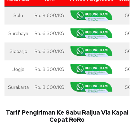
Solo
Rp. 8.600/KG
50 
Surabaya
Rp. 6.300/KG
50 
Sidoarjo
Rp. 6.300/KG
50 
Jogja
Rp. 8.300/KG
50 
Surakarta
Rp. 8.600/KG
50 
Tarif Pengiriman Ke Sabu Raijua Via Kapal
Cepat RoRo