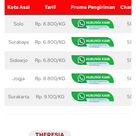
Kota Asal
Tarif
Promo Pengiriman
Charg
Solo
Rp. 8.800/KG
50 
Surabaya
Rp. 6.800/KG
50 
Sidoarjo
Rp. 6.800/KG
50 
Jogja
Rp. 8.800/KG
50 
Surakarta
Rp. 9.100/KG
50 