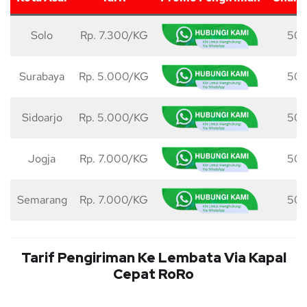
Solo
Rp. 7.300/KG
50 
Surabaya
Rp. 5.000/KG
50 
Sidoarjo
Rp. 5.000/KG
50 
Jogja
Rp. 7.000/KG
50 
Semarang
Rp. 7.000/KG
50 
Tarif Pengiriman Ke Lembata Via Kapal
Cepat RoRo