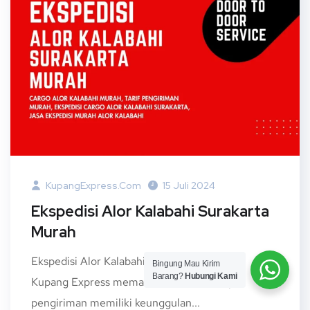
KupangExpress.com
15 Juli 2024
Ekspedisi Alor Kalabahi Surakarta
Murah
Ekspedisi Alor Kalabahi Surakarta Murah –
Bingung Mau Kirim
Barang?
Hubungi Kami
Kupang Express memahami bahwa setiap
pengiriman memiliki keunggulan...