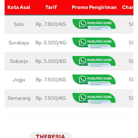
Kota Asal
Tarif
Promo Pengiriman
Charg
Solo
Rp. 7.800/KG
50 
Surabaya
Rp. 5.500/KG
50 
Sidoarjo
Rp. 5.500/KG
50 
Jogja
Rp. 7.500/KG
50 
Semarang
Rp. 7.500/KG
50 