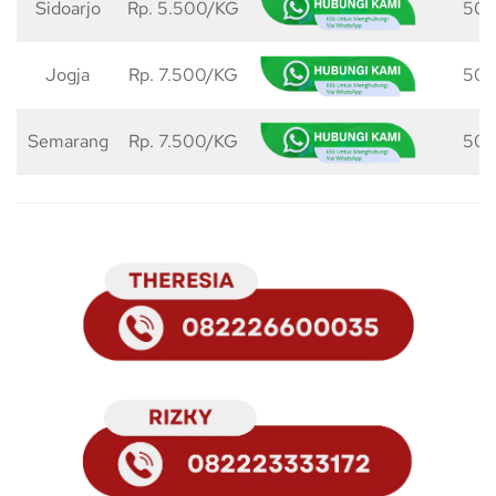
Sidoarjo
Rp. 5.500/KG
50 
Jogja
Rp. 7.500/KG
50 
Semarang
Rp. 7.500/KG
50 