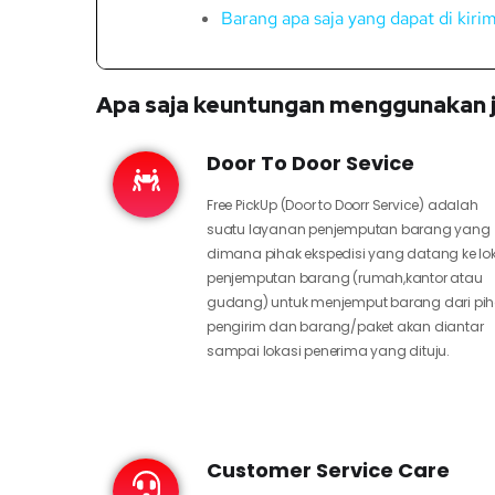
Barang apa saja yang dapat di kir
Apa saja keuntungan menggunakan j
Door To Door Sevice
Free PickUp (Door to Doorr Service) adalah
suatu layanan penjemputan barang yang
dimana pihak ekspedisi yang datang ke lo
penjemputan barang (rumah,kantor atau
gudang) untuk menjemput barang dari pi
pengirim dan barang/paket akan diantar
sampai lokasi penerima yang dituju.
Customer Service Care