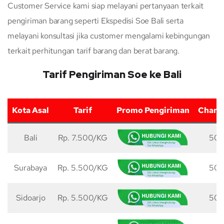
Customer Service kami siap melayani pertanyaan terkait
pengiriman barang seperti Ekspedisi Soe Bali serta
melayani konsultasi jika customer mengalami kebingungan
terkait perhitungan tarif barang dan berat barang.
Tarif Pengiriman Soe ke Bali
Kota Asal
Tarif
Promo Pengiriman
Charg
Bali
Rp. 7.500/KG
50 
Surabaya
Rp. 5.500/KG
50 
Sidoarjo
Rp. 5.500/KG
50 