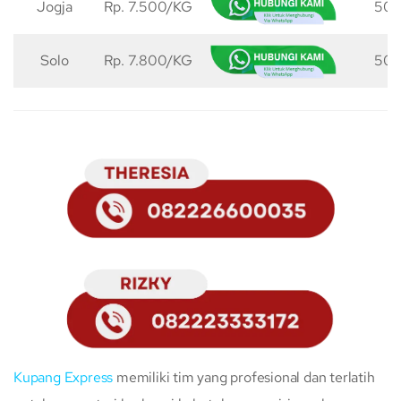
Jogja
Rp. 7.500/KG
50 
Solo
Rp. 7.800/KG
50 
Kupang Express
memiliki tim yang profesional dan terlatih