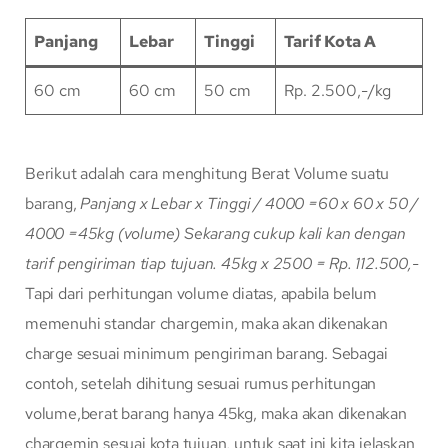
Panjang
Lebar
Tinggi
Tarif Kota A
60 cm
60 cm
50 cm
Rp. 2.500,-/kg
Berikut adalah cara menghitung Berat Volume suatu
barang,
Panjang x Lebar x Tinggi / 4000
=60 x 60 x 50 /
4000
=45kg (volume)
Sekarang cukup kali kan dengan
tarif pengiriman tiap tujuan.
45kg x 2500 = Rp. 112.500,-
Tapi dari perhitungan volume diatas, apabila belum
memenuhi standar chargemin, maka akan dikenakan
charge sesuai minimum pengiriman barang. Sebagai
contoh, setelah dihitung sesuai rumus perhitungan
volume,berat barang hanya 45kg, maka akan dikenakan
chargemin sesuai kota tujuan, untuk saat ini kita jelaskan