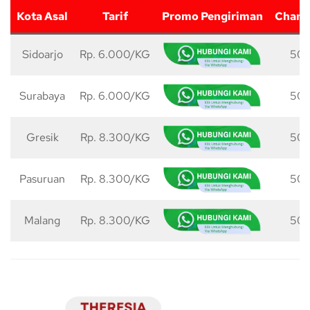
Kota Asal
Tarif
Promo Pengiriman
Charg
Sidoarjo
Rp. 6.000/KG
50 
Surabaya
Rp. 6.000/KG
50 
Gresik
Rp. 8.300/KG
50 
Pasuruan
Rp. 8.300/KG
50 
Malang
Rp. 8.300/KG
50 