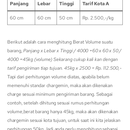
Panjang
Lebar
Tinggi
Tarif Kota A
60 cm
60 cm
50 cm
Rp. 2.500,-/kg
Berikut adalah cara menghitung Berat Volume suatu
barang,
Panjang x Lebar x Tinggi / 4000
=60 x 60 x 50 /
4000
=45kg (volume)
Sekarang cukup kali kan dengan
tarif pengiriman tiap tujuan.
45kg x 2500 = Rp. 112.500,-
Tapi dari perhitungan volume diatas, apabila belum
memenuhi standar chargemin, maka akan dikenakan
charge sesuai minimum pengiriman barang. Sebagai
contoh, setelah dihitung sesuai rumus perhitungan
volume,berat barang hanya 45kg, maka akan dikenakan
chargemin sesuai kota tujuan, untuk saat ini kita jelaskan
perhitungan 50kg Jadi anda perlu menghitung sebagai