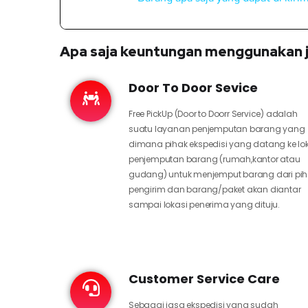
Apa saja keuntungan menggunakan j
Door To Door Sevice
Free PickUp (Door to Doorr Service) adalah
suatu layanan penjemputan barang yang
dimana pihak ekspedisi yang datang ke lo
penjemputan barang (rumah,kantor atau
gudang) untuk menjemput barang dari pi
pengirim dan barang/paket akan diantar
sampai lokasi penerima yang dituju.
Customer Service Care
Sebagai jasa ekspedisi yang sudah