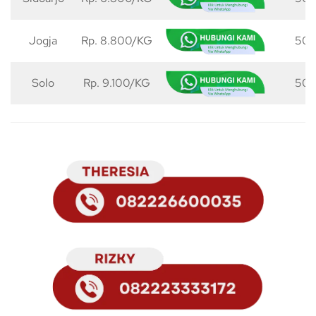
Jogja
Rp. 8.800/KG
50 
Solo
Rp. 9.100/KG
50 