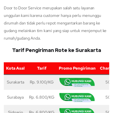
Door to Door Service merupakan salah satu layanan
unggulan kami karena customer hanya perlu menunggu
dirumah dan tidak perlu repot mengantarkan barang ke
gudang melainkan tim kami yang siap untuk menjemput ke
rumah/gudang Anda.
Tarif Pengiriman Rote ke Surakarta
Kota Asal
Tarif
Promo Pengiriman
Charg
Surakarta
Rp. 9.100/KG
50 
Surabaya
Rp. 6.800/KG
50 
Sidoarjo
Rp. 6.800/KG
50 