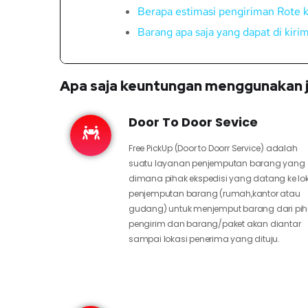
Berapa estimasi pengiriman Rote 
Barang apa saja yang dapat di kiri
Apa saja keuntungan menggunakan j
Door To Door Sevice
Free PickUp (Door to Doorr Service) adalah
suatu layanan penjemputan barang yang
dimana pihak ekspedisi yang datang ke lo
penjemputan barang (rumah,kantor atau
gudang) untuk menjemput barang dari pi
pengirim dan barang/paket akan diantar
sampai lokasi penerima yang dituju.