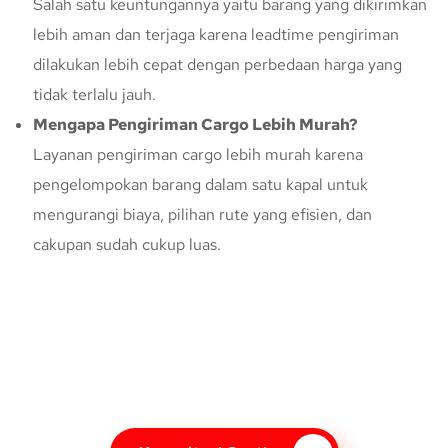
Salah satu keuntungannya yaitu barang yang dikirimkan
lebih aman dan terjaga karena leadtime pengiriman
dilakukan lebih cepat dengan perbedaan harga yang
tidak terlalu jauh.
Mengapa Pengiriman Cargo Lebih Murah?
Layanan pengiriman cargo lebih murah karena
pengelompokan barang dalam satu kapal untuk
mengurangi biaya, pilihan rute yang efisien, dan
cakupan sudah cukup luas.
Konsultasi Gratis Dengan Kupang
Express
Bingung Mengenai Pengiriman Via Kupang Express? Silahkan
hubungi marketing Kupang Express dengan klik tombol berikut