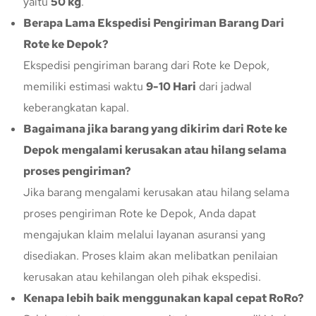
yaitu
50 kg
.
Berapa Lama Ekspedisi Pengiriman Barang Dari
Rote ke Depok?
Ekspedisi pengiriman barang dari Rote ke Depok,
memiliki estimasi waktu
9-10 Hari
dari jadwal
keberangkatan kapal.
Bagaimana jika barang yang dikirim dari Rote ke
Depok mengalami kerusakan atau hilang selama
proses pengiriman?
Jika barang mengalami kerusakan atau hilang selama
proses pengiriman Rote ke Depok, Anda dapat
mengajukan klaim melalui layanan asuransi yang
disediakan. Proses klaim akan melibatkan penilaian
kerusakan atau kehilangan oleh pihak ekspedisi.
Kenapa lebih baik menggunakan kapal cepat RoRo?