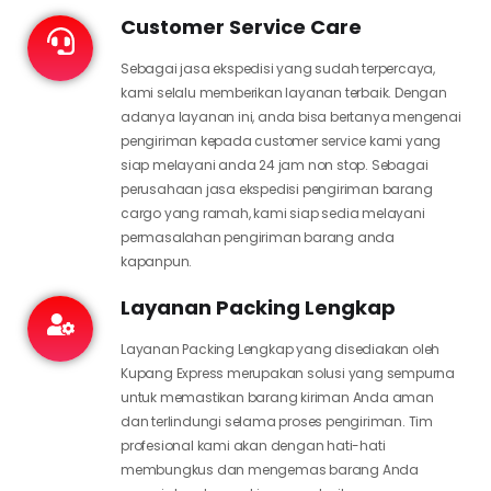
Customer Service Care
Sebagai jasa ekspedisi yang sudah terpercaya,
kami selalu memberikan layanan terbaik. Dengan
adanya layanan ini, anda bisa bertanya mengenai
pengiriman kepada customer service kami yang
siap melayani anda 24 jam non stop. Sebagai
perusahaan jasa ekspedisi pengiriman barang
cargo yang ramah, kami siap sedia melayani
permasalahan pengiriman barang anda
kapanpun.
Layanan Packing Lengkap
Layanan Packing Lengkap yang disediakan oleh
Kupang Express merupakan solusi yang sempurna
untuk memastikan barang kiriman Anda aman
dan terlindungi selama proses pengiriman. Tim
profesional kami akan dengan hati-hati
membungkus dan mengemas barang Anda