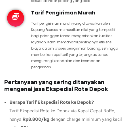
sesuai standar packing yang baik.
Tarif Pengiriman Murah
Tarif pengiriman murah yang ditawarkan oleh
Kupang Express memberikan nilai yang kompetitif
bagi pelanggan tanpa mengorbankan kualitas
layanan. Kami memahami pentingnya efisiensi
biaya dalam proses pengiriman barang, sehingga
memberikan opsi tarif yang terjangkau tanpa
mengurangi keandalan dan keamanan
pengiriman.
Pertanyaan yang sering ditanyakan
mengenai jasa Ekspedisi Rote Depok
Berapa Tarif Ekspedisi Rote ke Depok?
Tarif Ekspedisi Rote ke Depok via Kapal Cepat RoRo,
hanya
Rp8.800/kg
dengan charge minimum yang kecil