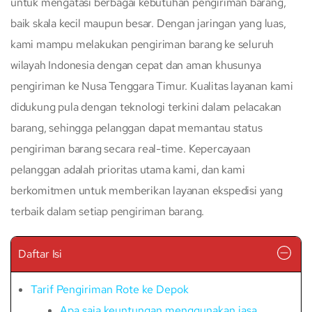
untuk mengatasi berbagai kebutuhan pengiriman barang,
baik skala kecil maupun besar. Dengan jaringan yang luas,
kami mampu melakukan pengiriman barang ke seluruh
wilayah Indonesia dengan cepat dan aman khusunya
pengiriman ke Nusa Tenggara Timur. Kualitas layanan kami
didukung pula dengan teknologi terkini dalam pelacakan
barang, sehingga pelanggan dapat memantau status
pengiriman barang secara real-time. Kepercayaan
pelanggan adalah prioritas utama kami, dan kami
berkomitmen untuk memberikan layanan ekspedisi yang
terbaik dalam setiap pengiriman barang.
Daftar Isi
Tarif Pengiriman Rote ke Depok
Apa saja keuntungan menggunakan jasa