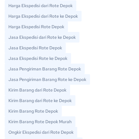
Harga Ekspedisi dari Rote Depok
Harga Ekspedisi dari Rote ke Depok
Harga Ekspedisi Rote Depok
Jasa Ekspedisi dari Rote ke Depok
Jasa Ekspedisi Rote Depok
Jasa Ekspedisi Rote ke Depok
Jasa Pengiriman Barang Rote Depok
Jasa Pengiriman Barang Rote ke Depok
Kirim Barang dari Rote Depok
Kirim Barang dari Rote ke Depok
Kirim Barang Rote Depok
Kirim Barang Rote Depok Murah
Ongkir Ekspedisi dari Rote Depok