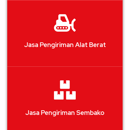
Jasa Pengiriman Alat Berat
Jasa Pengiriman Sembako