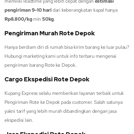
memiliki leadtime yang lebih cepat dengan
estimasi
pengiriman 9-10 hari
dari keberangkatan kapal hanya
Rp8.800/kg
min
50kg
.
Pengiriman Murah Rote Depok
Hanya berdiam diri di rumah bisa kirim barang ke luar pulau?
Hubungi marketing kami untuk info terbaru mengenai
pengiriman barang Rote ke Depok.
Cargo Ekspedisi Rote Depok
Kupang Express selalu memberikan layanan terbaik untuk
Pengiriman Rote ke Depok pada customer. Salah satunya
yakni tarif yang lebih murah dibandingkan dengan jasa
ekspedisi lain.