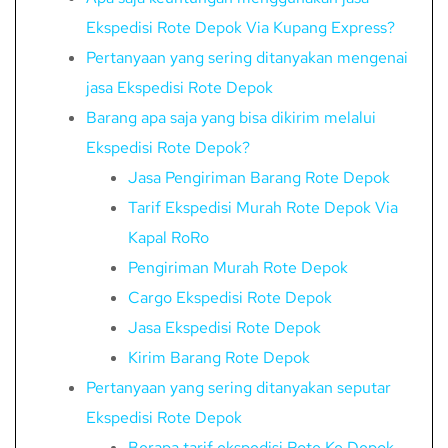
Ekspedisi Rote Depok Via Kupang Express?
Pertanyaan yang sering ditanyakan mengenai
jasa Ekspedisi Rote Depok
Barang apa saja yang bisa dikirim melalui
Ekspedisi Rote Depok?
Jasa Pengiriman Barang Rote Depok
Tarif Ekspedisi Murah Rote Depok Via
Kapal RoRo
Pengiriman Murah Rote Depok
Cargo Ekspedisi Rote Depok
Jasa Ekspedisi Rote Depok
Kirim Barang Rote Depok
Pertanyaan yang sering ditanyakan seputar
Ekspedisi Rote Depok
Berapa tarif ekspedisi Rote Ke Depok