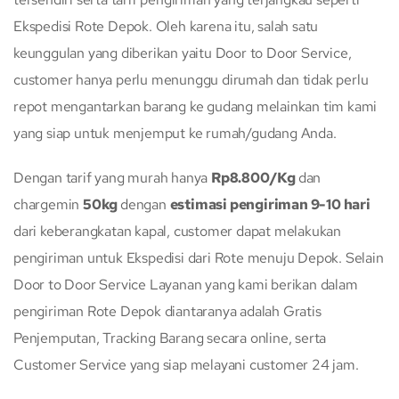
Ekspedisi Rote Depok. Oleh karena itu, salah satu
keunggulan yang diberikan yaitu Door to Door Service,
customer hanya perlu menunggu dirumah dan tidak perlu
repot mengantarkan barang ke gudang melainkan tim kami
yang siap untuk menjemput ke rumah/gudang Anda.
Dengan tarif yang murah hanya
Rp8.800/Kg
dan
chargemin
50kg
dengan
estimasi pengiriman 9-10 hari
dari keberangkatan kapal, customer dapat melakukan
pengiriman untuk Ekspedisi dari Rote menuju Depok. Selain
Door to Door Service Layanan yang kami berikan dalam
pengiriman Rote Depok diantaranya adalah Gratis
Penjemputan, Tracking Barang secara online, serta
Customer Service yang siap melayani customer 24 jam.