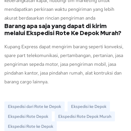
keberangkatan kapal, hubungi tim marketing untuk
mendapatkan perkiraan waktu pengiriman yang lebih
akurat berdasarkan rincian pengiriman anda
Barang apa saja yang dapat di kirim
melalui Ekspedisi Rote Ke Depok Murah?
Kupang Express dapat mengirim barang seperti konveksi,
spare part telekomunikasi, pertambangan, pertanian, jasa
pengiriman sepeda motor, jasa pengiriman mobil, jasa
pindahan kantor, jasa pindahan rumah, alat kontruksi dan
barang cargo lainnya.
Ekspedisi dari Rote ke Depok
Ekspedisi ke Depok
Ekspedisi Rote Depok
Ekspedisi Rote Depok Murah
Ekspedisi Rote ke Depok