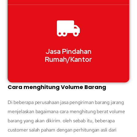
Jasa Pindahan
Rumah/Kantor
Cara menghitung Volume Barang
Di beberapa perusahaan jasa pengiriman barang jarang
menjelaskan bagaimana cara menghitung berat volume
barang yang akan dikirim. oleh sebab itu, beberapa
customer salah paham dengan perhitungan asli dari