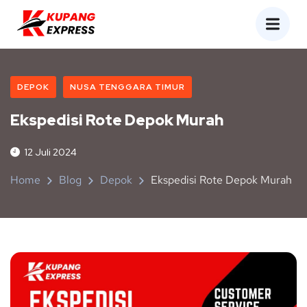
DEPOK
NUSA TENGGARA TIMUR
Ekspedisi Rote Depok Murah
12 Juli 2024
Home
Blog
Depok
Ekspedisi Rote Depok Murah