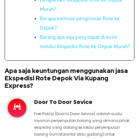
Murah?
Berapa estimasi pengiriman Rote ke
Depok?
Barang apa saja yang dapat di kirim
melalui Ekspedisi Rote Ke Depok Murah?
Apa saja keuntungan menggunakan jasa
Ekspedisi Rote Depok Via Kupang
Express?
Door To Door Sevice
Free PickUp (Door to Doorr Service) adalah suatu
layanan penjemputan barang yang dimana pihak
ekspedisi yang datang ke lokasi penjemputan
barang (rumah,kantor atau gudang) untuk