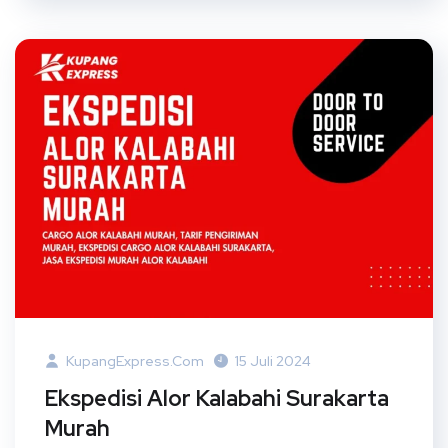
KupangExpress.com
15 Juli 2024
Ekspedisi Alor Kalabahi Surakarta
Murah