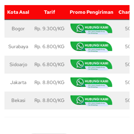
Kota Asal
Tarif
Promo Pengiriman
Charg
Bogor
Rp. 9.300/KG
50 
Surabaya
Rp. 6.800/KG
50 
Sidoarjo
Rp. 6.800/KG
50 
Jakarta
Rp. 8.800/KG
50 
Bekasi
Rp. 8.800/KG
50 