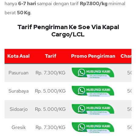
hanya
6-7 hari
sampai dengan tarif
Rp7.800/kg
minimal
berat
50 Kg
.
Tarif Pengiriman Ke Soe Via Kapal
Cargo/LCL
Kota Asal
Tarif
Promo Pengiriman
Charg
Pasuruan
Rp. 7.300/KG
50 
Surabaya
Rp. 5.000/KG
50 
Sidoarjo
Rp. 5.000/KG
50 
Gresik
Rp. 7.300/KG
50 