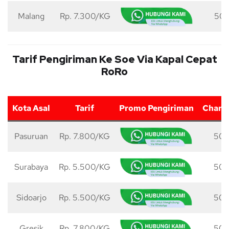
Malang
Rp. 7.300/KG
50 
Tarif Pengiriman Ke Soe Via Kapal Cepat
RoRo
Kota Asal
Tarif
Promo Pengiriman
Charg
Pasuruan
Rp. 7.800/KG
50 
Surabaya
Rp. 5.500/KG
50 
Sidoarjo
Rp. 5.500/KG
50 
Gresik
Rp. 7.800/KG
50 