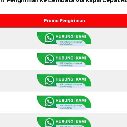
rif Pengiriman Ke Lembata Via Kapal Cepat R
Promo Pengiriman