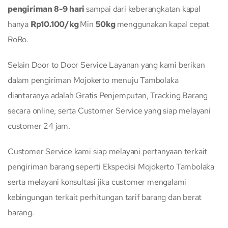
pengiriman 8-9 hari
sampai dari keberangkatan kapal
hanya
Rp10.100/kg
Min
50kg
menggunakan kapal cepat
RoRo.
Selain Door to Door Service Layanan yang kami berikan
dalam pengiriman Mojokerto menuju Tambolaka
diantaranya adalah Gratis Penjemputan, Tracking Barang
secara online, serta Customer Service yang siap melayani
customer 24 jam.
Customer Service kami siap melayani pertanyaan terkait
pengiriman barang seperti Ekspedisi Mojokerto Tambolaka
serta melayani konsultasi jika customer mengalami
kebingungan terkait perhitungan tarif barang dan berat
barang.