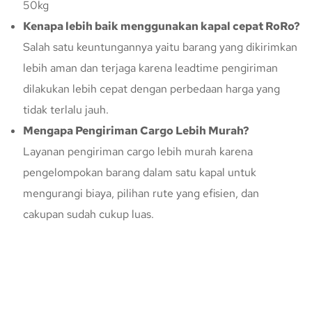
50kg
Kenapa lebih baik menggunakan kapal cepat RoRo?
Salah satu keuntungannya yaitu barang yang dikirimkan
lebih aman dan terjaga karena leadtime pengiriman
dilakukan lebih cepat dengan perbedaan harga yang
tidak terlalu jauh.
Mengapa Pengiriman Cargo Lebih Murah?
Layanan pengiriman cargo lebih murah karena
pengelompokan barang dalam satu kapal untuk
mengurangi biaya, pilihan rute yang efisien, dan
cakupan sudah cukup luas.
Konsultasi Gratis Dengan Kupang
Express
Bingung Mengenai Pengiriman Via Kupang Express? Silahkan