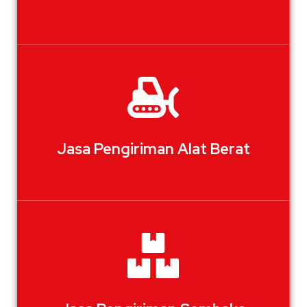
Jasa Pengiriman Alat Berat