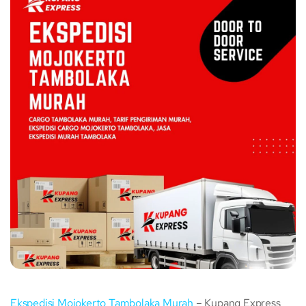
Ekspedisi Mojokerto Tambolaka Murah
– Kupang Express