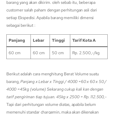
barang yang akan dikirim. oleh sebab itu, beberapa
customer salah paham dengan perhitungan asli dari
setiap Ekspedisi. Apabila barang memiliki dimensi
sebagai berikut :
Panjang
Lebar
Tinggi
Tarif Kota A
60 cm
60 cm
50 cm
Rp. 2.500,-/kg
Berikut adalah cara menghitung Berat Volume suatu
barang,
Panjang x Lebar x Tinggi / 4000
=60 x 60 x 50 /
4000
=45kg (volume)
Sekarang cukup kali kan dengan
tarif pengiriman tiap tujuan.
45kg x 2500 = Rp. 112.500,-
Tapi dari perhitungan volume diatas, apabila belum
memenuhi standar chargemin, maka akan dikenakan