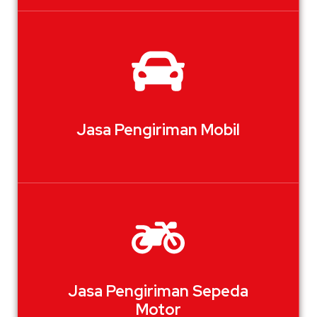
Jasa Pengiriman Mobil
Jasa Pengiriman Sepeda
Motor