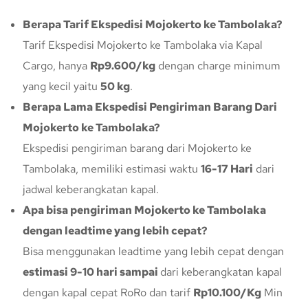
Berapa Tarif Ekspedisi Mojokerto ke Tambolaka?
Tarif Ekspedisi Mojokerto ke Tambolaka via Kapal
Cargo, hanya
Rp9.600/kg
dengan charge minimum
yang kecil yaitu
50 kg
.
Berapa Lama Ekspedisi Pengiriman Barang Dari
Mojokerto ke Tambolaka?
Ekspedisi pengiriman barang dari Mojokerto ke
Tambolaka, memiliki estimasi waktu
16-17 Hari
dari
jadwal keberangkatan kapal.
Apa bisa pengiriman Mojokerto ke Tambolaka
dengan leadtime yang lebih cepat?
Bisa menggunakan leadtime yang lebih cepat dengan
estimasi 9-10 hari sampai
dari keberangkatan kapal
dengan kapal cepat RoRo dan tarif
Rp10.100/Kg
Min