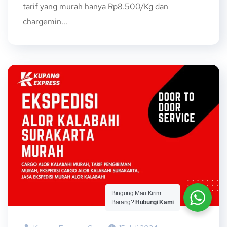
tarif yang murah hanya Rp8.500/Kg dan
chargemin...
Bingung Mau Kirim
Barang?
Hubungi Kami