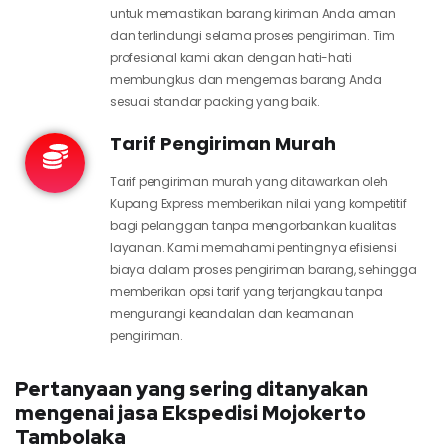
untuk memastikan barang kiriman Anda aman
dan terlindungi selama proses pengiriman. Tim
profesional kami akan dengan hati-hati
membungkus dan mengemas barang Anda
sesuai standar packing yang baik.
Tarif Pengiriman Murah
Tarif pengiriman murah yang ditawarkan oleh
Kupang Express memberikan nilai yang kompetitif
bagi pelanggan tanpa mengorbankan kualitas
layanan. Kami memahami pentingnya efisiensi
biaya dalam proses pengiriman barang, sehingga
memberikan opsi tarif yang terjangkau tanpa
mengurangi keandalan dan keamanan
pengiriman.
Pertanyaan yang sering ditanyakan
mengenai jasa Ekspedisi Mojokerto
Tambolaka