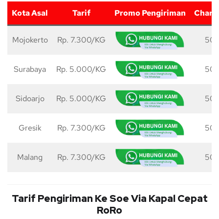
Kota Asal
Tarif
Promo Pengiriman
Charg
Mojokerto
Rp. 7.300/KG
50 
Surabaya
Rp. 5.000/KG
50 
Sidoarjo
Rp. 5.000/KG
50 
Gresik
Rp. 7.300/KG
50 
Malang
Rp. 7.300/KG
50 
Tarif Pengiriman Ke Soe Via Kapal Cepat
RoRo