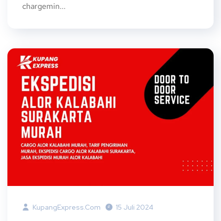
chargemin...
KupangExpress.com
15 Juli 2024