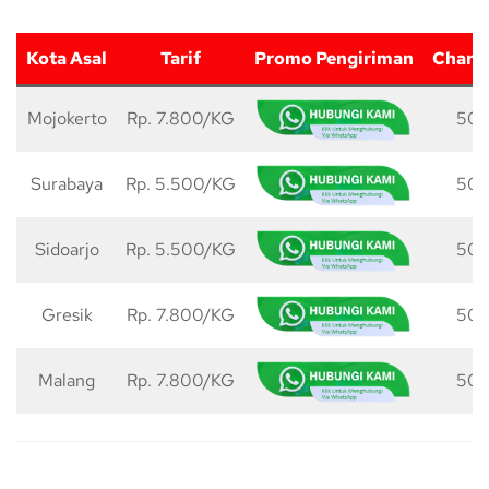
Kota Asal
Tarif
Promo Pengiriman
Charg
Mojokerto
Rp. 7.800/KG
50 
Surabaya
Rp. 5.500/KG
50 
Sidoarjo
Rp. 5.500/KG
50 
Gresik
Rp. 7.800/KG
50 
Malang
Rp. 7.800/KG
50 