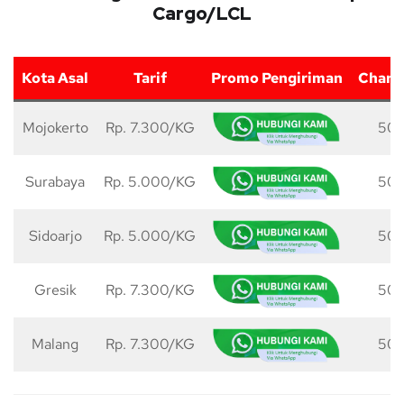
Cargo/LCL
Kota Asal
Tarif
Promo Pengiriman
Charg
Mojokerto
Rp. 7.300/KG
50 
Surabaya
Rp. 5.000/KG
50 
Sidoarjo
Rp. 5.000/KG
50 
Gresik
Rp. 7.300/KG
50 
Malang
Rp. 7.300/KG
50 