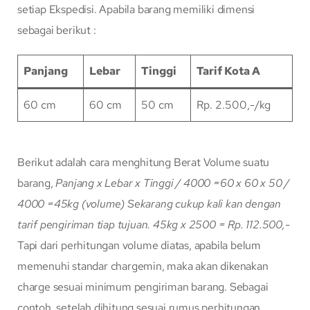
setiap Ekspedisi. Apabila barang memiliki dimensi
sebagai berikut :
Panjang
Lebar
Tinggi
Tarif Kota A
60 cm
60 cm
50 cm
Rp. 2.500,-/kg
Berikut adalah cara menghitung Berat Volume suatu
barang,
Panjang x Lebar x Tinggi / 4000
=60 x 60 x 50 /
4000
=45kg (volume)
Sekarang cukup kali kan dengan
tarif pengiriman tiap tujuan.
45kg x 2500 = Rp. 112.500,-
Tapi dari perhitungan volume diatas, apabila belum
memenuhi standar chargemin, maka akan dikenakan
charge sesuai minimum pengiriman barang. Sebagai
contoh, setelah dihitung sesuai rumus perhitungan