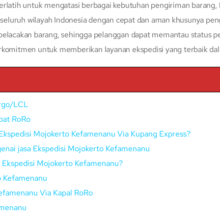
erlatih untuk mengatasi berbagai kebutuhan pengiriman barang, 
eluruh wilayah Indonesia dengan cepat dan aman khusunya peng
 pelacakan barang, sehingga pelanggan dapat memantau status p
erkomitmen untuk memberikan layanan ekspedisi yang terbaik da
argo/LCL
epat RoRo
Ekspedisi Mojokerto Kefamenanu Via Kupang Express?
enai jasa Ekspedisi Mojokerto Kefamenanu
ui Ekspedisi Mojokerto Kefamenanu?
to Kefamenanu
Kefamenanu Via Kapal RoRo
amenanu