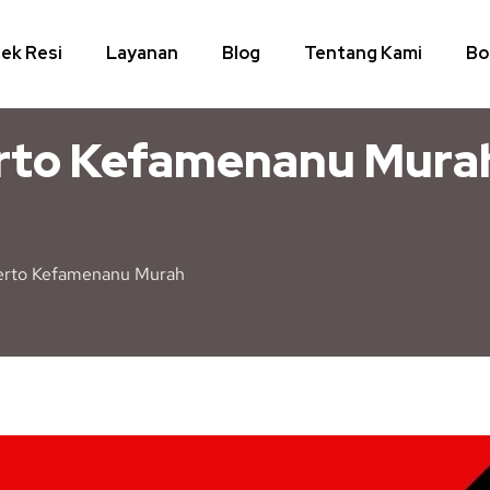
ek Resi
Layanan
Blog
Tentang Kami
Bo
erto Kefamenanu Mura
kerto Kefamenanu Murah