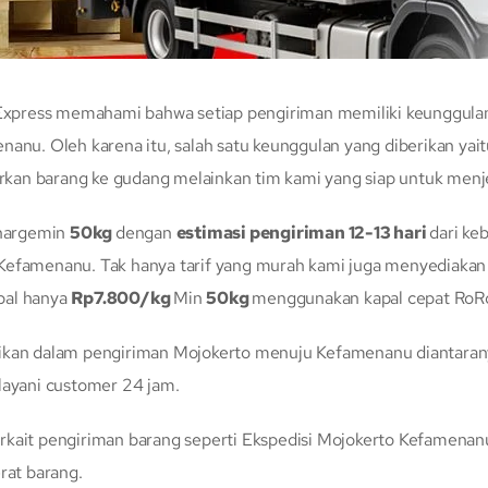
xpress memahami bahwa setiap pengiriman memiliki keunggulan d
nanu. Oleh karena itu, salah satu keunggulan yang diberikan yai
rkan barang ke gudang melainkan tim kami yang siap untuk me
hargemin
50kg
dengan
estimasi pengiriman 12-13 hari
dari ke
Kefamenanu. Tak hanya tarif yang murah kami juga menyediakan
pal hanya
Rp7.800/kg
Min
50kg
menggunakan kapal cepat RoR
rikan dalam pengiriman Mojokerto menuju Kefamenanu diantaran
layani customer 24 jam.
rkait pengiriman barang seperti Ekspedisi Mojokerto Kefamenanu
rat barang.