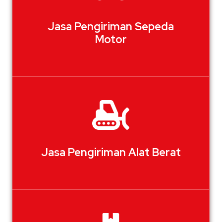
Jasa Pengiriman Sepeda
Motor
Jasa Pengiriman Alat Berat