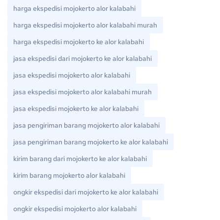
harga ekspedisi mojokerto alor kalabahi
harga ekspedisi mojokerto alor kalabahi murah
harga ekspedisi mojokerto ke alor kalabahi
jasa ekspedisi dari mojokerto ke alor kalabahi
jasa ekspedisi mojokerto alor kalabahi
jasa ekspedisi mojokerto alor kalabahi murah
jasa ekspedisi mojokerto ke alor kalabahi
jasa pengiriman barang mojokerto alor kalabahi
jasa pengiriman barang mojokerto ke alor kalabahi
kirim barang dari mojokerto ke alor kalabahi
kirim barang mojokerto alor kalabahi
ongkir ekspedisi dari mojokerto ke alor kalabahi
ongkir ekspedisi mojokerto alor kalabahi