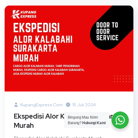
KupangExpress.com
15 Juli 2024
Ekspedisi Alor Kalabahi Surakarta
Bingung Mau Kirim
Barang?
Hubungi Kami
Murah