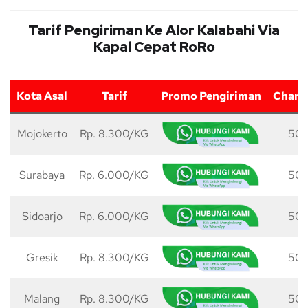
Tarif Pengiriman Ke Alor Kalabahi Via
Kapal Cepat RoRo
Kota Asal
Tarif
Promo Pengiriman
Charg
Mojokerto
Rp. 8.300/KG
50 
Surabaya
Rp. 6.000/KG
50 
Sidoarjo
Rp. 6.000/KG
50 
Gresik
Rp. 8.300/KG
50 
Malang
Rp. 8.300/KG
50 