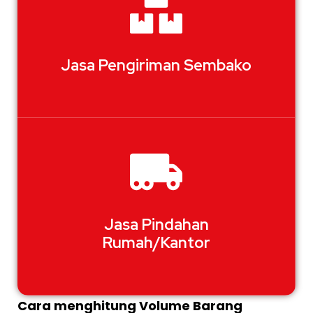
Jasa Pengiriman Sembako
Jasa Pindahan
Rumah/Kantor
Cara menghitung Volume Barang