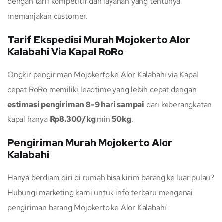
dengan tarif kompetitif dan layanan yang tentunya
memanjakan customer.
Tarif Ekspedisi Murah Mojokerto Alor
Kalabahi Via Kapal RoRo
Ongkir pengiriman Mojokerto ke Alor Kalabahi via Kapal
cepat RoRo memiliki leadtime yang lebih cepat dengan
estimasi pengiriman 8-9 hari sampai
dari keberangkatan
kapal hanya
Rp8.300/kg
min
50kg
.
Pengiriman Murah Mojokerto Alor
Kalabahi
Hanya berdiam diri di rumah bisa kirim barang ke luar pulau?
Hubungi marketing kami untuk info terbaru mengenai
pengiriman barang Mojokerto ke Alor Kalabahi.