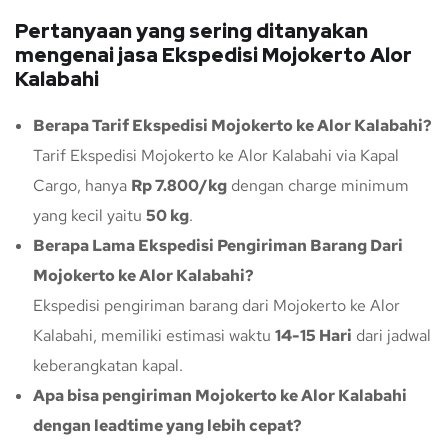
Pertanyaan yang sering ditanyakan
mengenai jasa Ekspedisi Mojokerto Alor
Kalabahi
Berapa Tarif Ekspedisi Mojokerto ke Alor Kalabahi?
Tarif Ekspedisi Mojokerto ke Alor Kalabahi via Kapal
Cargo, hanya
Rp 7.800/kg
dengan charge minimum
yang kecil yaitu
50 kg
.
Berapa Lama Ekspedisi Pengiriman Barang Dari
Mojokerto ke Alor Kalabahi?
Ekspedisi pengiriman barang dari Mojokerto ke Alor
Kalabahi, memiliki estimasi waktu
14-15 Hari
dari jadwal
keberangkatan kapal.
Apa bisa pengiriman Mojokerto ke Alor Kalabahi
dengan leadtime yang lebih cepat?