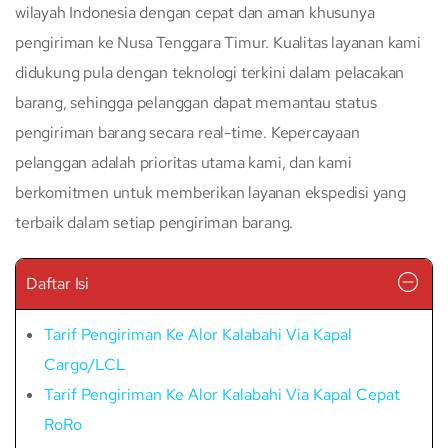
wilayah Indonesia dengan cepat dan aman khusunya
pengiriman ke Nusa Tenggara Timur. Kualitas layanan kami
didukung pula dengan teknologi terkini dalam pelacakan
barang, sehingga pelanggan dapat memantau status
pengiriman barang secara real-time. Kepercayaan
pelanggan adalah prioritas utama kami, dan kami
berkomitmen untuk memberikan layanan ekspedisi yang
terbaik dalam setiap pengiriman barang.
Daftar Isi
Tarif Pengiriman Ke Alor Kalabahi Via Kapal
Cargo/LCL
Tarif Pengiriman Ke Alor Kalabahi Via Kapal Cepat
RoRo