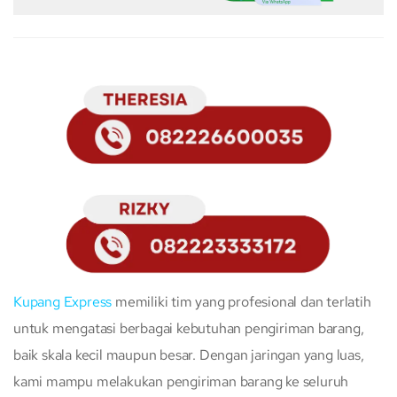
Kupang Express
memiliki tim yang profesional dan terlatih
untuk mengatasi berbagai kebutuhan pengiriman barang,
baik skala kecil maupun besar. Dengan jaringan yang luas,
kami mampu melakukan pengiriman barang ke seluruh