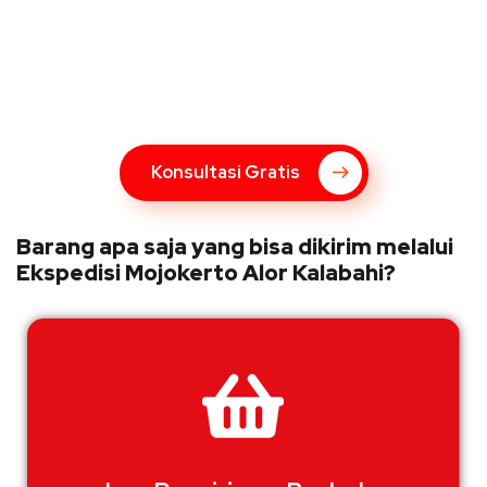
Konsultasi Gratis Dengan Kupang
Express
Bingung Mengenai Pengiriman Via Kupang Express? Silahkan
hubungi marketing Kupang Express dengan klik tombol berikut
Konsultasi Gratis
Barang apa saja yang bisa dikirim melalui
Ekspedisi Mojokerto Alor Kalabahi?