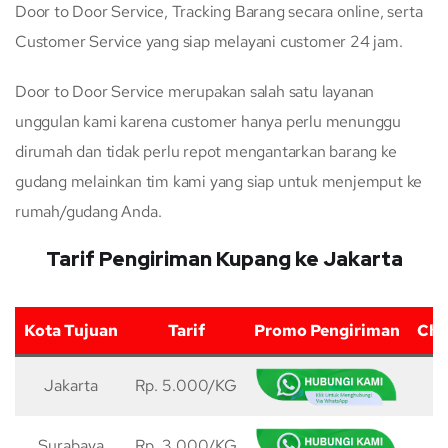
Door to Door Service, Tracking Barang secara online, serta
Customer Service yang siap melayani customer 24 jam.
Door to Door Service merupakan salah satu layanan
unggulan kami karena customer hanya perlu menunggu
dirumah dan tidak perlu repot mengantarkan barang ke
gudang melainkan tim kami yang siap untuk menjemput ke
rumah/gudang Anda.
Tarif Pengiriman Kupang ke Jakarta
Kota Tujuan
Tarif
Promo Pengiriman
Cha
Jakarta
Rp. 5.000/KG
5
Surabaya
Rp. 3.000/KG
5