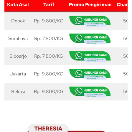
Kota Asal
Tarif
Promo Pengiriman
Charg
Depok
Rp. 9.800/KG
50 
Surabaya
Rp. 7.800/KG
50 
Sidoarjo
Rp. 7.800/KG
50 
Jakarta
Rp. 9.800/KG
50 
Bekasi
Rp. 9.800/KG
50 