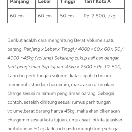
Panjang
Lebar
Tinggi
Tarif Kota A
60 cm
60 cm
50 cm
Rp. 2.500,-/kg
Berikut adalah cara menghitung Berat Volume suatu
barang,
Panjang x Lebar x Tinggi / 4000
=60 x 60 x 50 /
4000
=45kg (volume)
Sekarang cukup kali kan dengan
tarif pengiriman tiap tujuan.
45kg x 2500 = Rp. 112.500,-
Tapi dari perhitungan volume diatas, apabila belum
memenuhi standar chargemin, maka akan dikenakan
charge sesuai minimum pengiriman barang. Sebagai
contoh, setelah dihitung sesuai rumus perhitungan
volume,berat barang hanya 45kg, maka akan dikenakan
chargemin sesuai kota tujuan, untuk saat ini kita jelaskan
perhitungan 50kg Jadi anda perlu menghitung sebagai